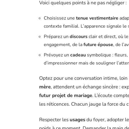
Voici quelques points à ne pas négliger :
Choisissez une
tenue vestimentaire
adapt
contexte familial. L’apparence signale le
Préparez un
discours
clair et direct, où l
engagement, de la
future épouse
, de l’
Prévoyez un
cadeau
symbolique : fleurs, o
d’impressionner mais de souligner l’attent
Optez pour une conversation intime, loin
mère
, attendent un échange sincère : exp
futur projet de mariage
. L’écoute compte
les réticences. Chacun jauge la force du c
Respecter les
usages
du foyer, adopter le
poids à ce moment. Demander la main de 