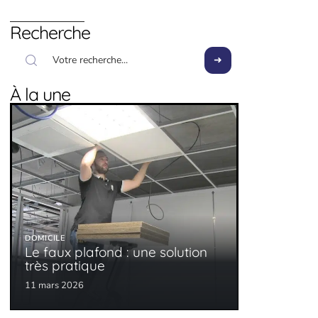
Recherche
À la une
DOMICILE
Le faux plafond : une solution
très pratique
11 mars 2026