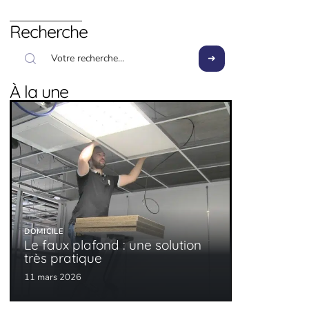
Recherche
À la une
DOMICILE
Le faux plafond : une solution
très pratique
11 mars 2026