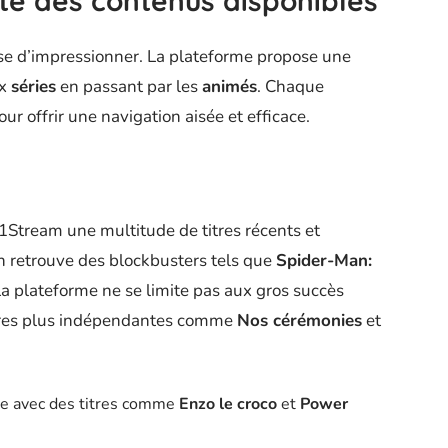
été des contenus disponibles
sse d’impressionner. La plateforme propose une
x
séries
en passant par les
animés
. Chaque
r offrir une navigation aisée et efficace.
1Stream une multitude de titres récents et
on retrouve des blockbusters tels que
Spider-Man:
La plateforme ne se limite pas aux gros succès
vres plus indépendantes comme
Nos cérémonies
et
ste avec des titres comme
Enzo le croco
et
Power