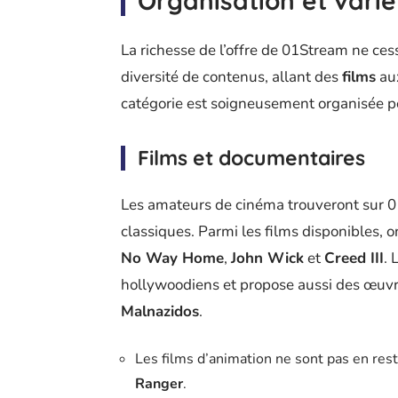
Organisation et vari
La richesse de l’offre de 01Stream ne ce
diversité de contenus, allant des
films
au
catégorie est soigneusement organisée pou
Films et documentaires
Les amateurs de cinéma trouveront sur 0
classiques. Parmi les films disponibles, 
No Way Home
,
John Wick
et
Creed III
. 
hollywoodiens et propose aussi des œu
Malnazidos
.
Les films d’animation ne sont pas en re
Ranger
.