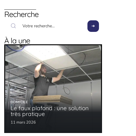
Recherche
À la une
DOMICILE
Le faux plafond : une solution
très pratique
11 mars 2026