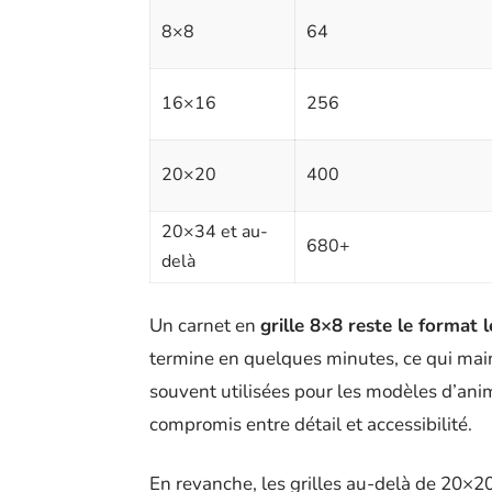
8×8
64
16×16
256
20×20
400
20×34 et au-
680+
delà
Un carnet en
grille 8×8 reste le format 
termine en quelques minutes, ce qui maint
souvent utilisées pour les modèles d’an
compromis entre détail et accessibilité.
En revanche, les grilles au-delà de 20×